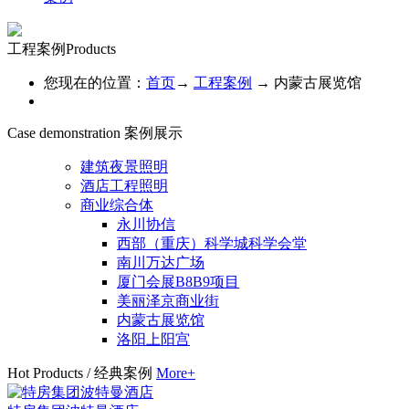
工程案例
Products
您现在的位置：
首页
→
工程案例
→
内蒙古展览馆
Case demonstration
案例展示
建筑夜景照明
酒店工程照明
商业综合体
永川协信
西部（重庆）科学城科学会堂
南川万达广场
厦门会展B8B9项目
美丽泽京商业街
内蒙古展览馆
洛阳上阳宫
Hot Products
/
经典案例
More+