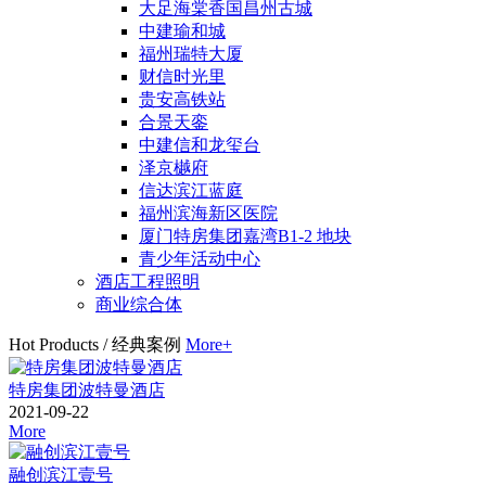
大足海棠香国昌州古城
中建瑜和城
福州瑞特大厦
财信时光里
贵安高铁站
合景天銮
中建信和龙玺台
泽京樾府
信达滨江蓝庭
福州滨海新区医院
厦门特房集团嘉湾B1-2 地块
青少年活动中心
酒店工程照明
商业综合体
Hot Products
/
经典案例
More+
特房集团波特曼酒店
2021-09-22
More
融创滨江壹号